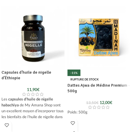
Capsules d’huile de nigelle
-11%
d’Éthiopie
RUPTURE DE STOCK
Dattes Ajwa de Médine Premium –
11,90
€
500g
Les
capsules d’huile de nigelle
12,00
€
13,50
€
habachiya
de My Amana Shop sont
un excellent moyen d’incorporer tous
Poids: 500g
les bienfaits de l’huile de nigelle dans
votre routine quotidienne.
Grâce à sa richesse en nutriments