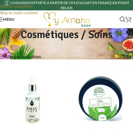
LIVRAISON OFFERTE A PARTIR DE 59 € D'ACHAT EN FRANCE EN POINT
Skip to navigation
RELAIS
Skip to main content
MENU
Cosmétiques / Soins
Accueil
/
Cosmétiques / Soins
/
Page 4
Affichage de 73–88 sur 88 résultats
Afficher les options