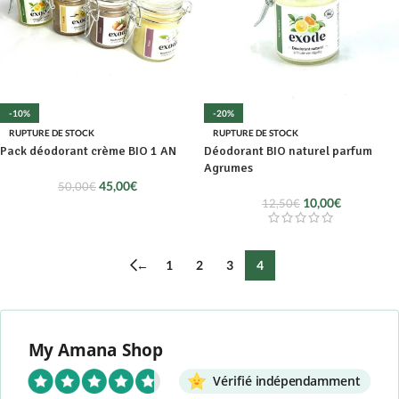
-10%
-20%
RUPTURE DE STOCK
RUPTURE DE STOCK
Pack déodorant crème BIO 1 AN
Déodorant BIO naturel parfum
Agrumes
45,00
€
50,00
€
10,00
€
12,50
€
←
1
2
3
4
My Amana Shop
Vérifié indépendamment