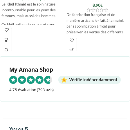
Le
Khôl Ithmid
est le soin naturel
8,90
€
incontournable pour les yeux des
De fabrication française et de
femmes, mais aussi des hommes.
manière artisanale
(fait à la main)
,
Ce khôl authentique, pur et sans
par saponification à froid pour
compromis est un produit ancestral
préserver les vertus des différents
reconnu pour sa pureté et ses
composants, toutes les matières
propriétés exceptionnelles. Issu d’une
premières sont issues de
pierre minérale naturelle appelée
l’agriculture biologique
.
antimoine, il est transformé selon un
Le secret de ce savon pour le visage
procédé artisanal rigoureux afin
réside dans sa composition et
d’obtenir une poudre fine, totalement
My Amana Shop
notamment avec la Nigelle qui
dépourvue d’additifs, de plomb ou de
apporte toutes ses vertus pour
une
substances chimiques.
Vérifié indépendamment
peau hydratée et belle.
99% des clients satisfaits sur Avis
4.75 évaluation
(793 avis)
vérifiés : sans doute le meilleur khol
que l'on puisse trouver en France.
Yezza S.