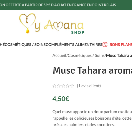
ON OFFERTE A PARTIR DE 59 € D'ACHAT EN FRANCE EN POINT RELAIS
THÉ
COSMÉTIQUES / SOINS
COMPLÉMENTS ALIMENTAIRES
BONS PLAN
Accueil
/
Cosmétiques / Soins
/
Musc Tahara 
Musc Tahara aroma
(
1
avis client)
4,50
€
Quel musc apporte un doux parfum exotique
rappelle les délicieuses boissons d’été, cet
près des palmiers et des cocotiers.