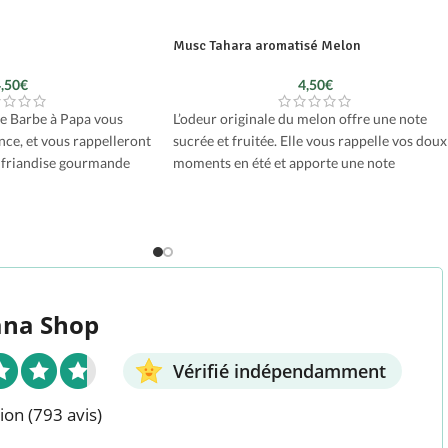
Musc Tahara aromatisé Melon
,50
€
4,50
€
e Barbe à Papa vous
L’odeur originale du melon offre une note
ce, et vous rappelleront
sucrée et fruitée. Elle vous rappelle vos doux
e friandise gourmande
moments en été et apporte une note
isite d’une fête foraine
rafraichissante à votre peau.
ion. Le rappel de sa
 fondante, de son goût
halation de ce parfum
ra et ainsi que votre
tit aux plus grands.
na Shop
Vérifié indépendamment
ion
(793 avis)