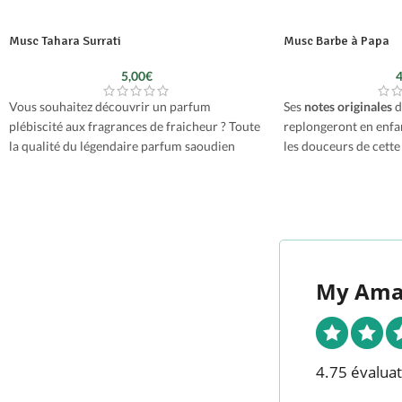
Musc Tahara Surrati
Musc Barbe à Papa
5,00
€
4
Vous souhaitez découvrir un parfum
Ses
notes originales
d
plébiscité aux fragrances de fraicheur ? Toute
replongeront en enfan
la qualité du légendaire parfum saoudien
les douceurs de cett
Surrati basé à la Mecque concentré dans cette
incontournable de la v
fiole pour votre bien. Aux notes de musc
ou d’un parc d’attract
blanc, de fleurs de Lotus et de Jasmin, c’est un
texture cotonneuse et
parfum très populaire au Moyen Orient.
sucré resurgit à l’in
original qui vous ravi
entourage, du plus pe
My Ama
4.75 évaluat