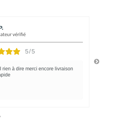
P.
elodie b.
sateur vérifié
Utilisateur vé
5/5
 rien à dire merci encore livraison
Absolument par
apide
de ma comman
des produits ,
Afficher plus