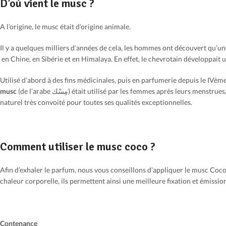
D’où vient le musc ?
A l’origine, le musc était d’origine animale.
Il y a quelques milliers d’années de cela, les hommes ont découvert qu’
en Chine, en Sibérie et en Himalaya. En effet, le chevrotain développait 
Utilisé d’abord à des fins médicinales, puis en parfumerie depuis le IVème 
musc
(de l’arabe مِسْك) était utilisé par les femmes après leurs menstrues, pour le ghousl (غُسْل) qui correspond au bain rituel, aussi appelé les grandes ablutions. Le musc devient dès lors un parfum
naturel très convoité pour toutes ses qualités exceptionnelles.
Comment utiliser le musc coco ?
Afin d’exhaler le parfum, nous vous conseillons d’appliquer le musc Coco s
chaleur corporelle, ils permettent ainsi une meilleure fixation et émissi
Contenance