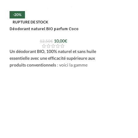
-20%
RUPTURE DE STO
Déodorant nature
RUPTURE DE STOCK
Déodorant naturel BIO parfum Coco
10,00
€
12,50
€
Un déodorant BIO,
essentielle avec u
Un déodorant BIO, 100% naturel et sans huile
produits conventi
essentielle avec une efficacité supérieure aux
produits conventionnels
: voici la gamme
Petit, mais puissa
EXODE NATUREL.
ingrédients simple
pour votre plus gr
Petit, mais puissant
, ce déodorant allie des
ingrédients simples mais efficaces pour votre
plus grand bien.