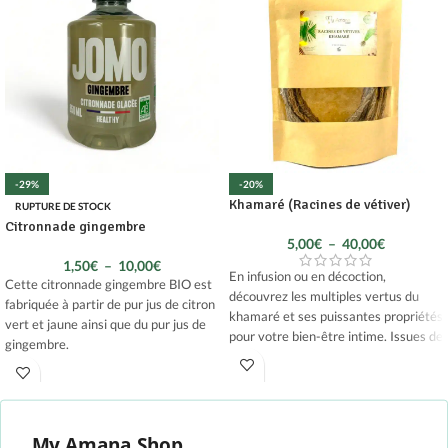
-29%
-20%
Khamaré (Racines de vétiver)
RUPTURE DE STOCK
Citronnade gingembre
5,00
€
–
40,00
€
1,50
€
–
10,00
€
En infusion ou en décoction,
Cette citronnade gingembre BIO est
découvrez les multiples vertus du
fabriquée à partir de pur jus de citron
khamaré et ses puissantes propriétés
vert et jaune ainsi que du pur jus de
pour votre bien-être intime. Issues de
gingembre.
la médecine traditionnelle africaine,
100 % biologique, faible en calories.
les
racines de vétiver
sont un trésor
de la nature dont vous ne pourrez
VEGAN et 0 conservateur !
plus vous passer ! Découvrez
Made in France
pourquoi !
My Amana Shop