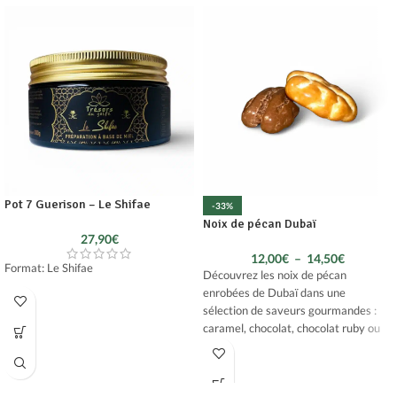
Pot 7 Guerison – Le Shifae
-33%
Noix de pécan Dubaï
27,90
€
12,00
€
–
14,50
€
Format: Le Shifae
Découvrez les noix de pécan
enrobées de Dubaï dans une
sélection de saveurs gourmandes :
caramel, chocolat, chocolat ruby ou
Lotus spéculoos.
Sous leur enrobage fondant se cache
une noix de pécan croquante, idéale