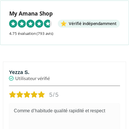
pour accompagner une pause sucrée,
composer un assortiment gourmand
My Amana Shop
ou offrir.
Vérifié indépendamment
Un moment de plaisir et de bien-être
qui fait un carton aux Émirats !
4.75 évaluation
(793 avis)
Yezza S.
Utilisateur vérifié
5/5
Comme d’habitude qualité rapidité et respect