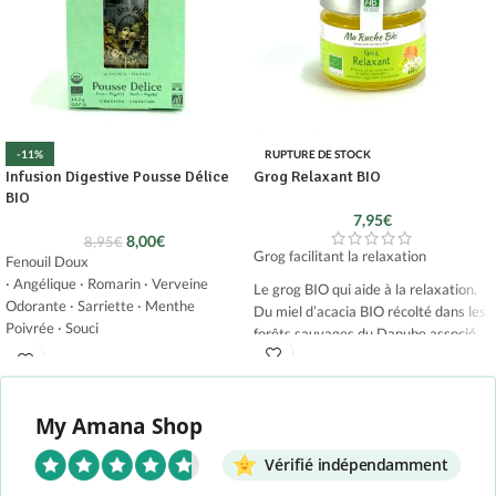
-11%
RUPTURE DE STOCK
Infusion Digestive Pousse Délice
Grog Relaxant BIO
BIO
7,95
€
8,00
€
8,95
€
Grog facilitant la relaxation
Fenouil Doux
· Angélique · Romarin · Verveine
Le grog BIO qui aide à la relaxation.
Odorante · Sarriette · Menthe
Du miel d’acacia BIO récolté dans les
Poivrée · Souci
forêts sauvages du Danube associé
aux 5 huiles essentielles BIO
Une infusion bio, fraîche et légère, en
reconnues pour leurs vertus
conclusion végétale d'un repas (un
relaxantes, sur le stress et l’anxiété
peu trop) savoureux.
My Amana Shop
que sont la mandarine rouge, l’ylang-
Chic des plantes
! Nous en avons
ylang, le cèdre, la marjolaine et la
besoin : ces
infusions BIO
avec des
Vérifié indépendamment
sauge.
ingrédients de hautes qualités
,