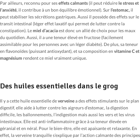
Par ailleurs, reconnu pour ses
effets calmants
(il peut réduire
le stress et
l’anxiété
, il contribue à un bon équilibre émotionnel). Sur
l’estomac,
il
peut stabiliser les sécrétions gastriques. Aussi il possède des effets sur le
transit intestinal (léger effet laxatif qui permet de lutter contre la
constipation). Le
miel d’acacia
est donc un allié de choix pour les maux
du quotidien. Aussi, il a une teneur élevé en fructose (facilement
assimilable pour les personnes avec un léger diabète). De plus, sa teneur
en flavonoïdes (puissant antioxydant), et sa composition en
vitamine C et
magnésium
rendent ce miel vraiment unique.
Des huiles essentielles dans le grog
Il y a cette huile essentielle de
verveine
a des effets stimulants sur le plan
digestif, elle aide à lutter contre les aigreurs d’estomac, la digestion
difficile, les ballonnements, l’indigestion mais aussi les vers et les virus
intestinaux. Elle est anti-inflammatoire grâce à sa teneur élevée en
géranial et en néral. Pour le bien-être, elle est apaisante et relaxante. En
effet, la verveine tranquille s’explique par l’action calmante des principes