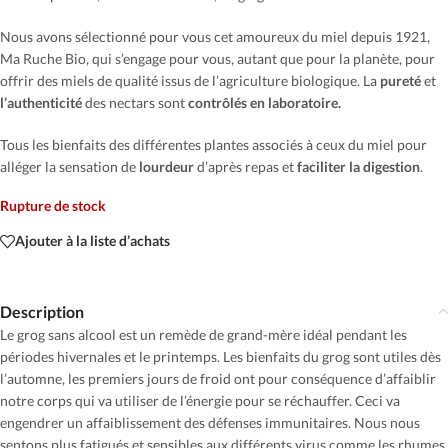
Nous avons sélectionné pour vous cet amoureux du miel depuis 1921,
Ma Ruche Bio, qui s’engage pour vous, autant que pour la planète, pour
offrir des miels de qualité issus de l’agriculture biologique. La
pureté
et
l’authenticité
des nectars sont
contrôlés en laboratoire.
Tous les bienfaits des différentes plantes associés à ceux du miel pour
alléger la sensation de
lourdeur
d’après repas et
faciliter la digestion
.
Rupture de stock
Ajouter à la liste d’achats
Description
Le grog sans alcool est un remède de grand-mère idéal pendant les
périodes hivernales et le printemps. Les bienfaits du grog sont utiles dès
l’automne, les premiers jours de froid ont pour conséquence d’affaiblir
notre corps qui va utiliser de l’énergie pour se réchauffer. Ceci va
engendrer un affaiblissement des défenses immunitaires. Nous nous
sentons plus fatigués et sensibles aux différents virus comme les rhumes.