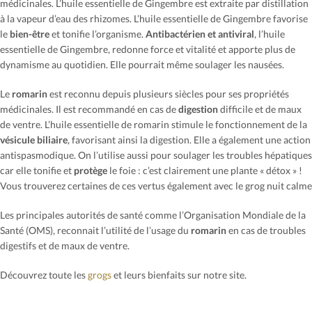
médicinales. L’huile essentielle de Gingembre est extraite par distillation
à la vapeur d’eau des rhizomes. L’huile essentielle de Gingembre favorise
le
bien-être
et tonifie l’organisme.
Antibactérien et antiviral
, l’huile
essentielle de Gingembre, redonne force et vitalité et apporte plus de
dynamisme au quotidien. Elle pourrait même soulager les nausées.
Le
romarin
est reconnu depuis plusieurs siècles pour ses propriétés
médicinales. Il est recommandé en cas de
digestion
difficile et de maux
de ventre. L’huile essentielle de romarin stimule le fonctionnement de la
vésicule biliaire
, favorisant ainsi la digestion. Elle a également une action
antispasmodique. On l’utilise aussi pour soulager les troubles hépatiques
car elle tonifie et
protège
le foie : c’est clairement une plante « détox » !
Vous trouverez certaines de ces vertus également avec le grog nuit calme
Les principales autorités de santé comme l’Organisation Mondiale de la
Santé (OMS), reconnait l’utilité de l’usage du
romarin
en cas de troubles
digestifs et de maux de ventre.
Découvrez toute les
grogs
et leurs bienfaits sur notre site.