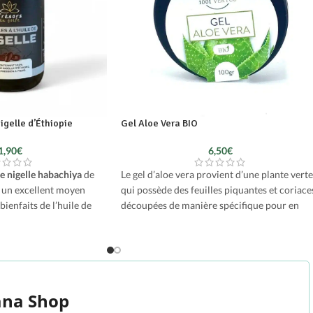
igelle d’Éthiopie
Gel Aloe Vera BIO
1,90
€
6,50
€
de nigelle habachiya
de
Le gel d’aloe vera provient d’une plante verte
un excellent moyen
qui possède des feuilles piquantes et coriace
bienfaits de l’huile de
découpées de manière spécifique pour en
utine quotidienne.
extraire la pulpe transparente appelée gel ou
jus d’aloe vera.
n nutriments essentiels et
 la santé générale, elles
Végan et sans parabène, ce gel cosmétique
x pour améliorer votre
convient à tous types de peaux
. Il s’utilise pu
aturelle et efficace.
et peut parfaitement remplacer la crème
na Shop
habituelle. Idéale pour lutter contre les coup
ononcé de l'huile de