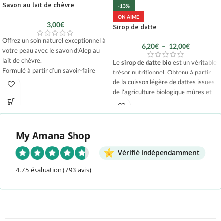
Savon au lait de chèvre
-13%
ON AIME
3,00
€
Sirop de datte
Offrez un soin naturel exceptionnel à
6,20
€
–
12,00
€
votre peau avec le savon d’Alep au
lait de chèvre.
Le
sirop de datte bio
est un véritable
Formulé à partir d’un savoir-faire
trésor nutritionnel. Obtenu à partir
artisanal enseigné au fil des
de la cuisson légère de dattes issues
générations, notre
savon au lait de
de l'agriculture biologique mûres et
chèvre
est fabriqué à partir d’huile
dénoyautées, ce sirop épais et ambré
d’olive et d’huile de baie de laurier,
regorge de nutriments essentiels
deux ingrédients typiques du savon
pour notre corps.
d’Alep ancestral.
My Amana Shop
Une combinaison rare de produits
Vérifié indépendamment
naturels et sains.
4.75 évaluation
(793 avis)