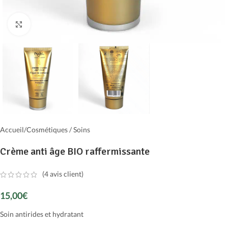
Cliquer pour agrandir
Accueil
/
Cosmétiques / Soins
Crème anti âge BIO raffermissante
(
4
avis client)
15,00
€
Soin antirides et hydratant