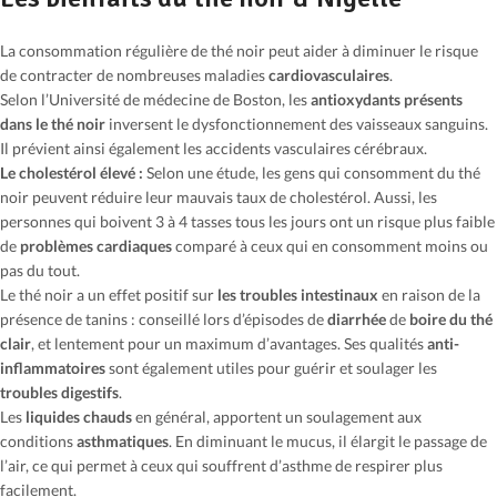
La consommation régulière de thé noir peut aider à diminuer le risque
de contracter de nombreuses maladies
cardiovasculaires
.
Selon l’Université de médecine de Boston, les
antioxydants présents
dans le thé noir
inversent le dysfonctionnement des vaisseaux sanguins.
Il prévient ainsi également les accidents vasculaires cérébraux.
Le cholestérol élevé :
Selon une étude, les gens qui consomment du thé
noir peuvent réduire leur mauvais taux de cholestérol. Aussi, les
personnes qui boivent 3 à 4 tasses tous les jours ont un risque plus faible
de
problèmes cardiaques
comparé à ceux qui en consomment moins ou
pas du tout.
Le thé noir a un effet positif sur
les troubles intestinaux
en raison de la
présence de tanins : conseillé lors d’épisodes de
diarrhée
de
boire du thé
clair
, et lentement pour un maximum d’avantages. Ses qualités
anti-
inflammatoires
sont également utiles pour guérir et soulager les
troubles digestifs
.
Les
liquides chauds
en général, apportent un soulagement aux
conditions
asthmatiques
. En diminuant le mucus, il élargit le passage de
l’air, ce qui permet à ceux qui souffrent d’asthme de respirer plus
facilement.