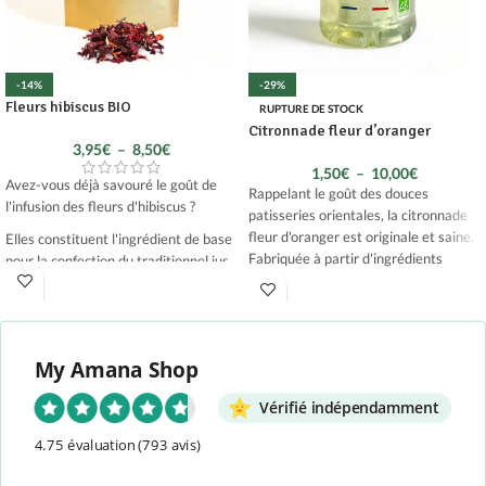
-14%
-29%
Fleurs hibiscus BIO
RUPTURE DE STOCK
Citronnade fleur d’oranger
3,95
€
–
8,50
€
1,50
€
–
10,00
€
Avez-vous déjà savouré le goût de
Rappelant le goût des douces
l'infusion des fleurs d'hibiscus ?
patisseries orientales, la citronnade
fleur d'oranger est originale et saine.
Elles constituent l'ingrédient de base
Fabriquée à partir d'ingrédients
pour la confection du traditionnel jus
naturels et sans aucun ajout d'agents
de bissap et du karkadé.
de conservation, elle non seulement
Savourez un moment agréable grâce
délicieuse, mais aussi bonne pour
à ce produit 100% naturel et BIO.
votre santé. La fraîcheur du citron
My Amana Shop
combinée à la douceur de la fleur
d'oranger en fait une boisson
Vérifié indépendamment
désaltérante et délicatement
parfumée.
4.75 évaluation
(793 avis)